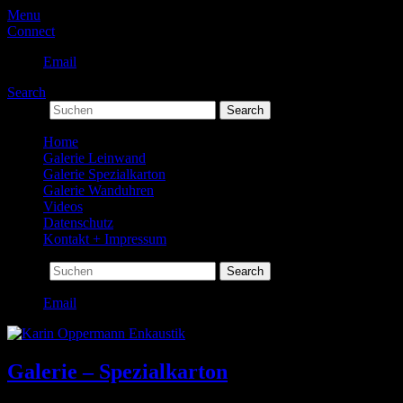
Menu
Connect
Email
Search
Search
Home
Galerie Leinwand
Galerie Spezialkarton
Galerie Wanduhren
Videos
Datenschutz
Kontakt + Impressum
Search
Karin Oppermann Enkaustik
Email
Seelenbilder – Intuitive Malerei
Galerie – Spezialkarton