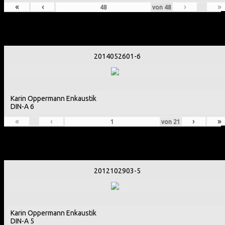
«
‹
›
»
von
48
2013 bis 2016
2014052601-6
Karin Oppermann Enkaustik
DIN-A 6
«
‹
›
»
von
21
2012
2012102903-5
Karin Oppermann Enkaustik
DIN-A 5