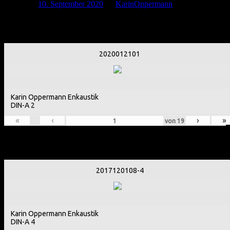
Posted on
10. September 2020
by
KarinOppermann
2020
2020012101
Karin Oppermann Enkaustik
DIN-A 2
«
‹
›
»
von
19
2017 bis 2019
2017120108-4
Karin Oppermann Enkaustik
DIN-A 4