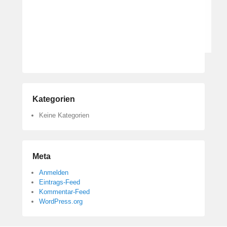
i
n
O
p
p
e
r
m
a
Kategorien
n
Keine Kategorien
n
Meta
Anmelden
Eintrags-Feed
Kommentar-Feed
WordPress.org