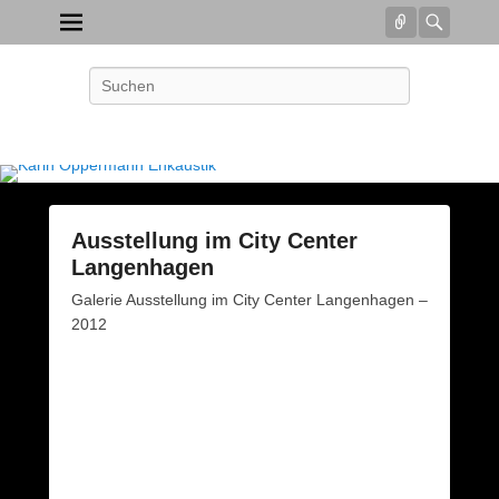
Connect
Searc
Karin Oppermann Enkaustik
Search
Seelenbilder – Intuitive Malerei
Ausstellung im City Center
Langenhagen
P
Galerie Ausstellung im City Center Langenhagen –
o
2012
s
t
e
d
o
n
2