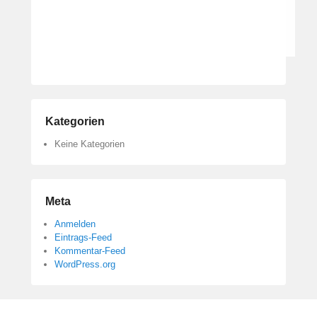
r
m
a
n
n
Kategorien
Keine Kategorien
Meta
Anmelden
Eintrags-Feed
Kommentar-Feed
WordPress.org