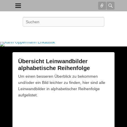
Connect
Searc
Karin Oppermann Enkaustik
Search
Seelenbilder – Intuitive Malerei
Übersicht Leinwandbilder
alphabetische Reihenfolge
P
Um einen besseren Überblick zu bekommen
o
und/oder ein Bild leichter zu finden, hier sind alle
s
Leinwandbilder in alphabetischer Reihenfolge
t
aufgelistet.
e
d
o
n
2